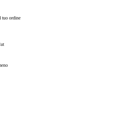
l tuo ordine
Cut
 meno