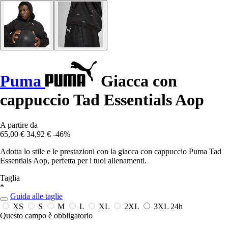
Puma
Giacca con
cappuccio Tad Essentials Aop
A partire da
65,00 €
34,92 €
-46%
Adotta lo stile e le prestazioni con la giacca con cappuccio Puma Tad
Essentials Aop, perfetta per i tuoi allenamenti.
Taglia
*
Guida alle taglie
XS
S
M
L
XL
2XL
3XL
24h
Questo campo è obbligatorio