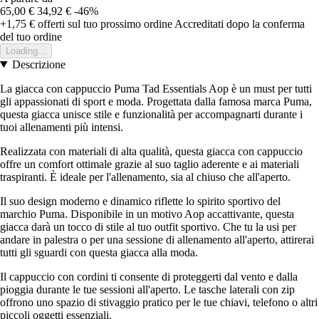
65,00 €
34,92 €
-46%
+1,75 €
offerti sul tuo prossimo ordine
Accreditati dopo la conferma
del tuo ordine
Loading...
Descrizione
La giacca con cappuccio Puma Tad Essentials Aop è un must per tutti
gli appassionati di sport e moda. Progettata dalla famosa marca Puma,
questa giacca unisce stile e funzionalità per accompagnarti durante i
tuoi allenamenti più intensi.
Realizzata con materiali di alta qualità, questa giacca con cappuccio
offre un comfort ottimale grazie al suo taglio aderente e ai materiali
traspiranti. È ideale per l'allenamento, sia al chiuso che all'aperto.
Il suo design moderno e dinamico riflette lo spirito sportivo del
marchio Puma. Disponibile in un motivo Aop accattivante, questa
giacca darà un tocco di stile al tuo outfit sportivo. Che tu la usi per
andare in palestra o per una sessione di allenamento all'aperto, attirerai
tutti gli sguardi con questa giacca alla moda.
Il cappuccio con cordini ti consente di proteggerti dal vento e dalla
pioggia durante le tue sessioni all'aperto. Le tasche laterali con zip
offrono uno spazio di stivaggio pratico per le tue chiavi, telefono o altri
piccoli oggetti essenziali.