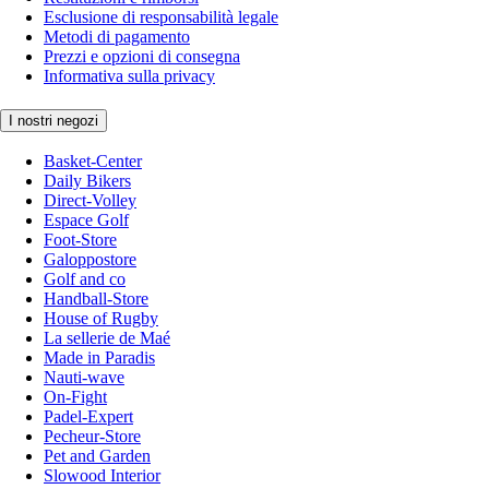
Esclusione di responsabilità legale
Metodi di pagamento
Prezzi e opzioni di consegna
Informativa sulla privacy
I nostri negozi
Basket-Center
Daily Bikers
Direct-Volley
Espace Golf
Foot-Store
Galoppostore
Golf and co
Handball-Store
House of Rugby
La sellerie de Maé
Made in Paradis
Nauti-wave
On-Fight
Padel-Expert
Pecheur-Store
Pet and Garden
Slowood Interior