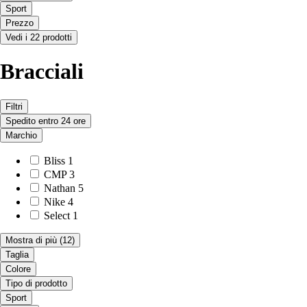
Sport
Prezzo
Vedi i 22 prodotti
Bracciali
Filtri
Spedito entro 24 ore
Marchio
Bliss
1
CMP
3
Nathan
5
Nike
4
Select
1
Mostra di più
(12)
Taglia
Colore
Tipo di prodotto
Sport