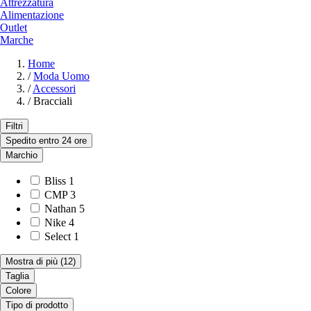
Attrezzatura
Alimentazione
Outlet
Marche
Home
/
Moda Uomo
/
Accessori
/
Bracciali
Filtri
Spedito entro 24 ore
Marchio
Bliss
1
CMP
3
Nathan
5
Nike
4
Select
1
Mostra di più
(12)
Taglia
Colore
Tipo di prodotto