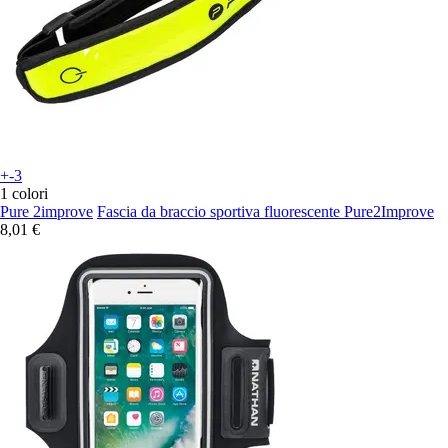
+-3
1 colori
Pure 2improve
Fascia da braccio sportiva fluorescente Pure2Improve
8,01 €