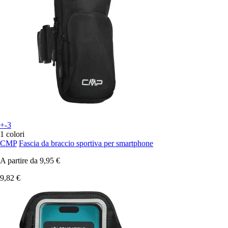
+-3
1 colori
CMP
Fascia da braccio sportiva per smartphone
A partire da
9,95 €
9,82 €