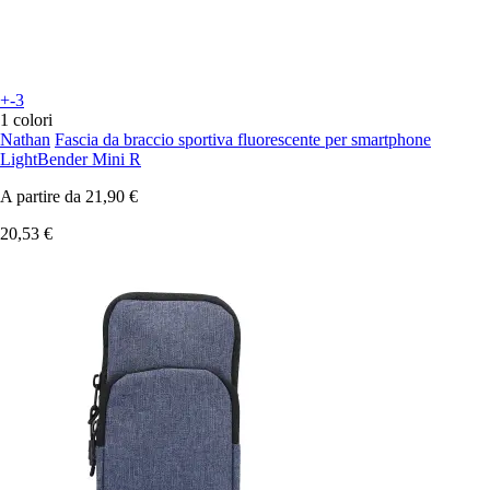
+-3
1 colori
Nathan
Fascia da braccio sportiva fluorescente per smartphone
LightBender Mini R
A partire da
21,90 €
20,53 €