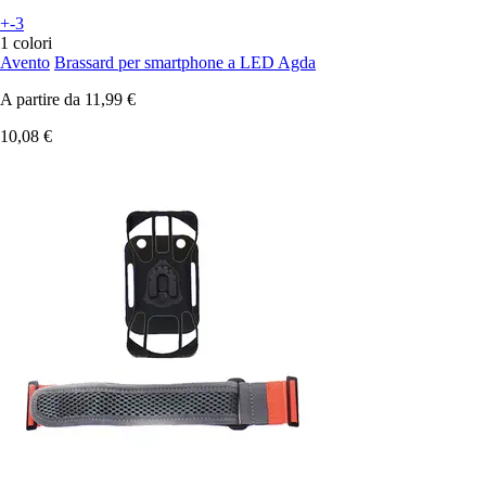
+-3
1 colori
Avento
Brassard per smartphone a LED Agda
A partire da
11,99 €
10,08 €