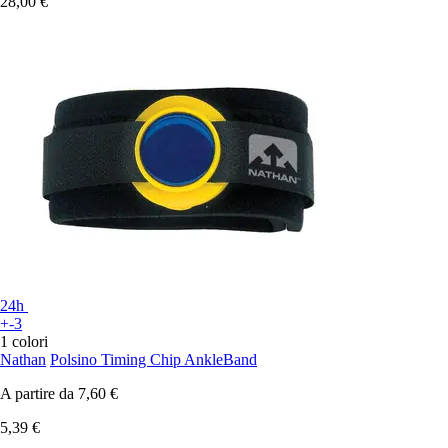
28,00 €
24h
+-3
1 colori
Nathan
Polsino Timing Chip AnkleBand
A partire da
7,60 €
5,39 €