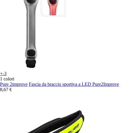
+-3
1 colori
Pure 2improve
Fascia da braccio sportiva a LED Pure2Improve
8,67 €