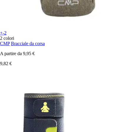
+-2
2 colori
CMP
Bracciale da corsa
A partire da
9,95 €
9,82 €