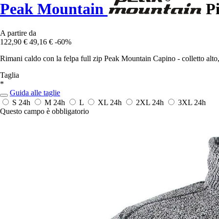
Peak Mountain
Pi
A partire da
122,90 €
49,16 €
-60%
Rimani caldo con la felpa full zip Peak Mountain Capino - colletto alto
Taglia
*
Guida alle taglie
S
24h
M
24h
L
XL
24h
2XL
24h
3XL
24h
Questo campo è obbligatorio