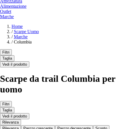
Attrezzatura
Alimentazione
Outlet
Marche
Home
/
Scarpe Uomo
/
Marche
/
Columbia
Filtri
Taglia
Vedi il prodotto
Scarpe da trail Columbia per
uomo
Filtri
Taglia
Vedi il prodotto
Rilevanza
Rilevanza
Prezzo crescente
Prezzo decrescente
Sconto