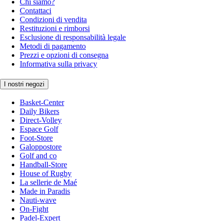
Chi siamo?
Contattaci
Condizioni di vendita
Restituzioni e rimborsi
Esclusione di responsabilità legale
Metodi di pagamento
Prezzi e opzioni di consegna
Informativa sulla privacy
I nostri negozi
Basket-Center
Daily Bikers
Direct-Volley
Espace Golf
Foot-Store
Galoppostore
Golf and co
Handball-Store
House of Rugby
La sellerie de Maé
Made in Paradis
Nauti-wave
On-Fight
Padel-Expert