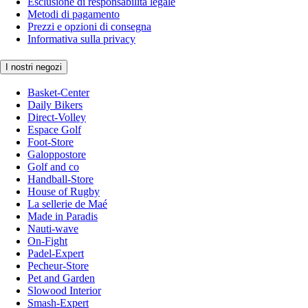
Esclusione di responsabilità legale
Metodi di pagamento
Prezzi e opzioni di consegna
Informativa sulla privacy
I nostri negozi
Basket-Center
Daily Bikers
Direct-Volley
Espace Golf
Foot-Store
Galoppostore
Golf and co
Handball-Store
House of Rugby
La sellerie de Maé
Made in Paradis
Nauti-wave
On-Fight
Padel-Expert
Pecheur-Store
Pet and Garden
Slowood Interior
Smash-Expert