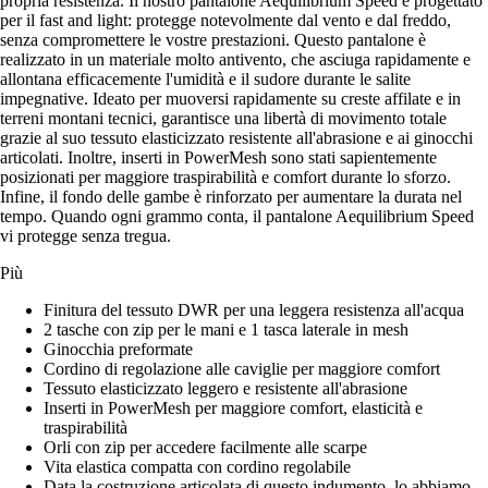
propria resistenza. Il nostro pantalone Aequilibrium Speed è progettato
per il fast and light: protegge notevolmente dal vento e dal freddo,
senza compromettere le vostre prestazioni. Questo pantalone è
realizzato in un materiale molto antivento, che asciuga rapidamente e
allontana efficacemente l'umidità e il sudore durante le salite
impegnative. Ideato per muoversi rapidamente su creste affilate e in
terreni montani tecnici, garantisce una libertà di movimento totale
grazie al suo tessuto elasticizzato resistente all'abrasione e ai ginocchi
articolati. Inoltre, inserti in PowerMesh sono stati sapientemente
posizionati per maggiore traspirabilità e comfort durante lo sforzo.
Infine, il fondo delle gambe è rinforzato per aumentare la durata nel
tempo. Quando ogni grammo conta, il pantalone Aequilibrium Speed
vi protegge senza tregua.
Più
Finitura del tessuto DWR per una leggera resistenza all'acqua
2 tasche con zip per le mani e 1 tasca laterale in mesh
Ginocchia preformate
Cordino di regolazione alle caviglie per maggiore comfort
Tessuto elasticizzato leggero e resistente all'abrasione
Inserti in PowerMesh per maggiore comfort, elasticità e
traspirabilità
Orli con zip per accedere facilmente alle scarpe
Vita elastica compatta con cordino regolabile
Data la costruzione articolata di questo indumento, lo abbiamo