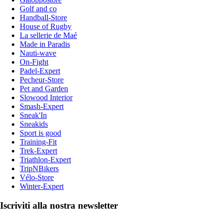
Golf and co
Handball-Store
House of Rugby
La sellerie de Maé
Made in Paradis
Nauti-wave
On-Fight
Padel-Expert
Pecheur-Store
Pet and Garden
Slowood Interior
Smash-Expert
Sneak'In
Sneakids
Sport is good
Training-Fit
Trek-Expert
Triathlon-Expert
TripNBikers
Vélo-Store
Winter-Expert
Iscriviti alla nostra newsletter