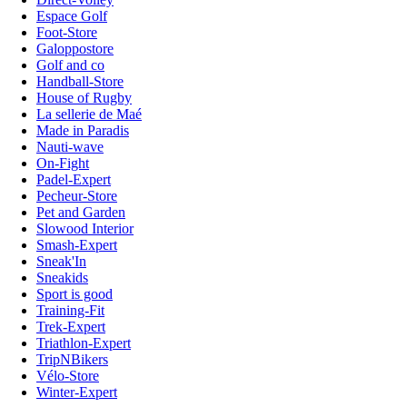
Espace Golf
Foot-Store
Galoppostore
Golf and co
Handball-Store
House of Rugby
La sellerie de Maé
Made in Paradis
Nauti-wave
On-Fight
Padel-Expert
Pecheur-Store
Pet and Garden
Slowood Interior
Smash-Expert
Sneak'In
Sneakids
Sport is good
Training-Fit
Trek-Expert
Triathlon-Expert
TripNBikers
Vélo-Store
Winter-Expert