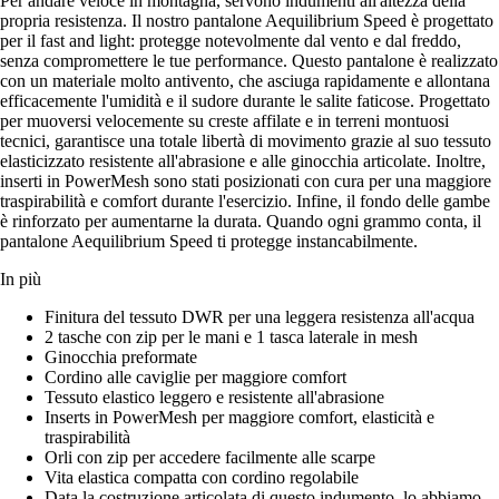
Per andare veloce in montagna, servono indumenti all'altezza della
propria resistenza. Il nostro pantalone Aequilibrium Speed è progettato
per il fast and light: protegge notevolmente dal vento e dal freddo,
senza compromettere le tue performance. Questo pantalone è realizzato
con un materiale molto antivento, che asciuga rapidamente e allontana
efficacemente l'umidità e il sudore durante le salite faticose. Progettato
per muoversi velocemente su creste affilate e in terreni montuosi
tecnici, garantisce una totale libertà di movimento grazie al suo tessuto
elasticizzato resistente all'abrasione e alle ginocchia articolate. Inoltre,
inserti in PowerMesh sono stati posizionati con cura per una maggiore
traspirabilità e comfort durante l'esercizio. Infine, il fondo delle gambe
è rinforzato per aumentarne la durata. Quando ogni grammo conta, il
pantalone Aequilibrium Speed ti protegge instancabilmente.
In più
Finitura del tessuto DWR per una leggera resistenza all'acqua
2 tasche con zip per le mani e 1 tasca laterale in mesh
Ginocchia preformate
Cordino alle caviglie per maggiore comfort
Tessuto elastico leggero e resistente all'abrasione
Inserts in PowerMesh per maggiore comfort, elasticità e
traspirabilità
Orli con zip per accedere facilmente alle scarpe
Vita elastica compatta con cordino regolabile
Data la costruzione articolata di questo indumento, lo abbiamo