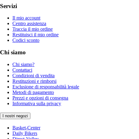
Servizi
Il mio account
Centro assistenza
Traccia il mio ordine
Restituisci il mio ordine
Codici sconto
Chi siamo
Chi siamo?
Contattaci
Condizioni di vendita
Restituzioni e rimborsi
Esclusione di responsabilità legale
Metodi di pagamento
Prezzi e opzioni di consegna
Informativa sulla privacy
I nostri negozi
Basket-Center
Daily Bikers
Direct-Volley