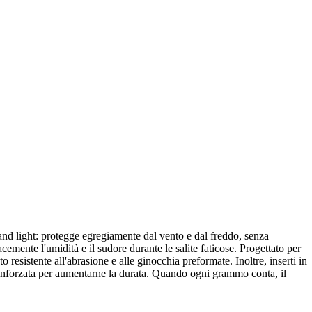
 and light: protegge egregiamente dal vento e dal freddo, senza
mente l'umidità e il sudore durante le salite faticose. Progettato per
o resistente all'abrasione e alle ginocchia preformate. Inoltre, inserti in
 rinforzata per aumentarne la durata. Quando ogni grammo conta, il