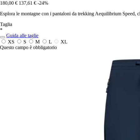
180,00 €
137,61 €
-24%
Esplora le montagne con i pantaloni da trekking Aequilibrium Speed, c
Taglia
*
Guida alle taglie
XS
S
M
L
XL
Questo campo è obbligatorio