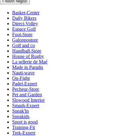
I nostri negozi
Basket-Center
Daily Bikers
Direct-Volley
Espace Golf
Foot-Store
Galoppostore
Golf and co
Handball-Store
House of Rugby
La sellerie de Maé
Made in Paradis
Nauti-wave
On-Fight
Padel-Expert
Pecheur-Store
Pet and Garden
Slowood Interior
Smash-Expert
Sneak'In
Sneakids
Sport is good
Training-Fit
Trek-Expert