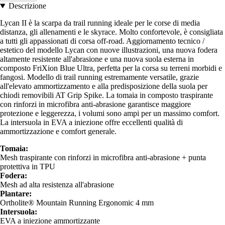
Descrizione
Lycan II è la scarpa da trail running ideale per le corse di media
distanza, gli allenamenti e le skyrace. Molto confortevole, è consigliata
a tutti gli appassionati di corsa off-road. Aggiornamento tecnico /
estetico del modello Lycan con nuove illustrazioni, una nuova fodera
altamente resistente all'abrasione e una nuova suola esterna in
composto FriXion Blue Ultra, perfetta per la corsa su terreni morbidi e
fangosi. Modello di trail running estremamente versatile, grazie
all'elevato ammortizzamento e alla predisposizione della suola per
chiodi removibili AT Grip Spike. La tomaia in composto traspirante
con rinforzi in microfibra anti-abrasione garantisce maggiore
protezione e leggerezza, i volumi sono ampi per un massimo comfort.
La intersuola in EVA a iniezione offre eccellenti qualità di
ammortizzazione e comfort generale.
Tomaia:
Mesh traspirante con rinforzi in microfibra anti-abrasione + punta
protettiva in TPU
Fodera:
Mesh ad alta resistenza all'abrasione
Plantare:
Ortholite® Mountain Running Ergonomic 4 mm
Intersuola:
EVA a iniezione ammortizzante