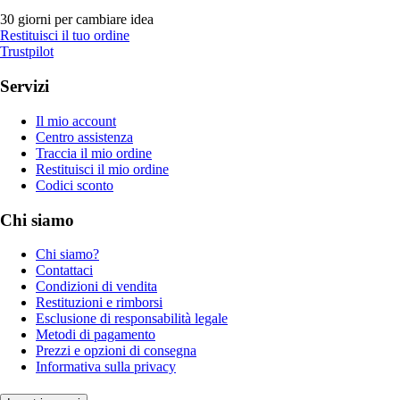
30 giorni per cambiare idea
Restituisci il tuo ordine
Trustpilot
Servizi
Il mio account
Centro assistenza
Traccia il mio ordine
Restituisci il mio ordine
Codici sconto
Chi siamo
Chi siamo?
Contattaci
Condizioni di vendita
Restituzioni e rimborsi
Esclusione di responsabilità legale
Metodi di pagamento
Prezzi e opzioni di consegna
Informativa sulla privacy