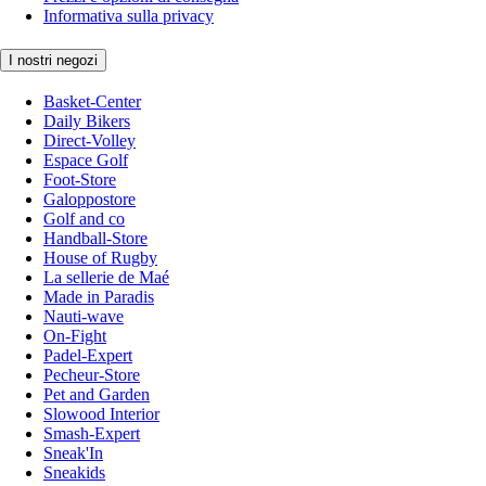
Informativa sulla privacy
I nostri negozi
Basket-Center
Daily Bikers
Direct-Volley
Espace Golf
Foot-Store
Galoppostore
Golf and co
Handball-Store
House of Rugby
La sellerie de Maé
Made in Paradis
Nauti-wave
On-Fight
Padel-Expert
Pecheur-Store
Pet and Garden
Slowood Interior
Smash-Expert
Sneak'In
Sneakids