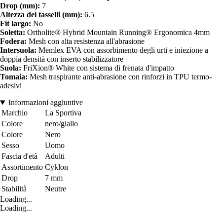
Drop (mm):
7
Altezza dei tasselli (mm):
6.5
Fit largo:
No
Soletta:
Ortholite® Hybrid Mountain Running® Ergonomica 4mm
Fodera:
Mesh con alta resistenza all'abrasione
Intersuola:
Memlex EVA con assorbimento degli urti e iniezione a
doppia densità con inserto stabilizzatore
Suola:
FriXion® White con sistema di frenata d'impatto
Tomaia:
Mesh traspirante anti-abrasione con rinforzi in TPU termo-
adesivi
Informazioni aggiuntive
Marchio
La Sportiva
Colore
nero/giallo
Colore
Nero
Sesso
Uomo
Fascia d'età
Adulti
Assortimento
Cyklon
Drop
7 mm
Stabilità
Neutre
Loading...
Loading...