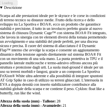
Loading...
Descrizione
Scarpa ad alte prestazioni ideale per le skyrace e le corse in condizioni
di terreno tecnico su distanze medie. Frutto della ricerca e dello
sviluppo tra La Sportiva e BOA®, ecco un prodotto che garantisce
stabilità e precisione, il tutto in un involucro perfetto grazie al nuovo
sistema di chiusura Dynamic Cage™ con sistema BOA® Fit integrato,
che lavora in sinergia con tre elementi diversi della tomaia permettendo
un avvolgimento e una stabilità del piede perfetti, per una discesa
sicura e precisa. Il cuore del sistema di allacciatura è il Dynamic
Flap™ interno che avvolge la scarpa e consente un aggiustamento
dinamico della tensione agendo direttamente sul sistema BOA® Fit
con un movimento di una sola mano. La punta protettiva in TPU e il
pannello laterale multicouche e termo-adesivo offrono ancora più
struttura e protezione dagli urti. La suola mud-ground è ideale per un
uso su terreni morbidi e fangosi, grazie a un composto La Sportiva
FriXion® White ultra aderente e alla possibilità di integrare spuntoni
AT Grip Spike in caso di utilizzo su terreni ghiacciati. L'intersuola in
EVA a doppia densità con inserto stabilizzatore contribuisce alla
stabilità globale della scarpa e ne contiene il peso. Cyklon: float like a
butterfly, run like the wind.
Altezza della suola (mm) - Tallone:
28
Altezza della suola (mm) - Avampiede:
21