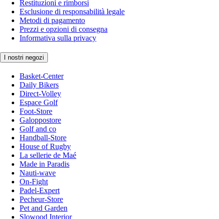
Restituzioni e rimborsi
Esclusione di responsabilità legale
Metodi di pagamento
Prezzi e opzioni di consegna
Informativa sulla privacy
I nostri negozi
Basket-Center
Daily Bikers
Direct-Volley
Espace Golf
Foot-Store
Galoppostore
Golf and co
Handball-Store
House of Rugby
La sellerie de Maé
Made in Paradis
Nauti-wave
On-Fight
Padel-Expert
Pecheur-Store
Pet and Garden
Slowood Interior