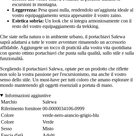
escursioni in montagna.
Leggerezza:
Pesa quasi nulla, rendendolo un'aggiunta ideale al
vostro equipaggiamento senza appesantire il vostro zaino.
Estetica sobria:
Un look che si integra armoniosamente con il
resto del vostro equipaggiamento da trekking.
Che siate nella natura o in ambiente urbano, il portachiavi Salewa
saprà adattarsi a tutte le vostre avventure rimanendo un accessorio
affidabile. Aggiungete un tocco di praticità alla vostra vita quotidiana
con questo ottimo portachiavi che punta sulla qualità, sullo stile e sulla
funzionalità.
Scegliendo il portachiavi Salewa, optate per un prodotto che riflette
non solo la vostra passione per l'escursionismo, ma anche il vostro
senso dello stile. Un must-have per tutti coloro che amano esplorare il
mondo mantenendo gli oggetti essenziali a portata di mano.
Informazioni aggiuntive
Marchio
Salewa
Riferimento fornitore
00-0000034106-0999
Colore
verde-nero-arancio-grigio-blu
Colore
Verde
Sesso
Misto
Fascia d'età
Adulti