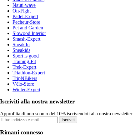
Nauti-wave
On-Fight
Padel-Expert
Pecheur-Store
Pet and Garden
Slowood Interior
Smash-Expert
Sneak'In
Sneakids
Sport is good
Training-Fit
Trek-Expert
Triathlon-Expert
TripNBikers
Vélo-Store
Winter-Expert
Iscriviti alla nostra newsletter
Approfitta di uno sconto del 10% iscrivendoti alla nostra newsletter
Iscriviti
Rimani connesso