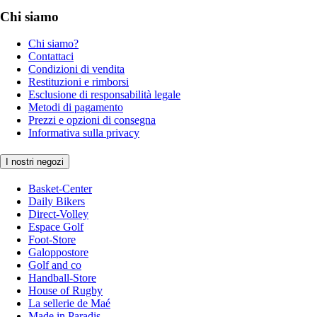
Chi siamo
Chi siamo?
Contattaci
Condizioni di vendita
Restituzioni e rimborsi
Esclusione di responsabilità legale
Metodi di pagamento
Prezzi e opzioni di consegna
Informativa sulla privacy
I nostri negozi
Basket-Center
Daily Bikers
Direct-Volley
Espace Golf
Foot-Store
Galoppostore
Golf and co
Handball-Store
House of Rugby
La sellerie de Maé
Made in Paradis