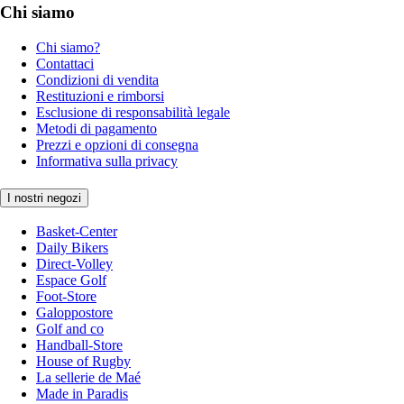
Chi siamo
Chi siamo?
Contattaci
Condizioni di vendita
Restituzioni e rimborsi
Esclusione di responsabilità legale
Metodi di pagamento
Prezzi e opzioni di consegna
Informativa sulla privacy
I nostri negozi
Basket-Center
Daily Bikers
Direct-Volley
Espace Golf
Foot-Store
Galoppostore
Golf and co
Handball-Store
House of Rugby
La sellerie de Maé
Made in Paradis