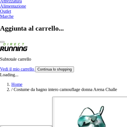
Attrezzatura
Alimentazione
Outlet
Marche
Aggiunta al carrello...
Subtotale carrello
Vedi il mio carrello
Continua lo shopping
Loading...
Home
/
Costume da bagno intero camouflage donna Arena Challe