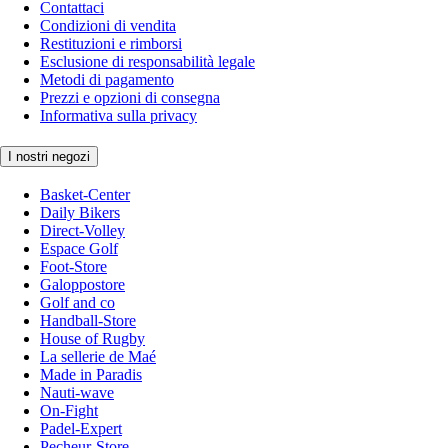
Contattaci
Condizioni di vendita
Restituzioni e rimborsi
Esclusione di responsabilità legale
Metodi di pagamento
Prezzi e opzioni di consegna
Informativa sulla privacy
I nostri negozi
Basket-Center
Daily Bikers
Direct-Volley
Espace Golf
Foot-Store
Galoppostore
Golf and co
Handball-Store
House of Rugby
La sellerie de Maé
Made in Paradis
Nauti-wave
On-Fight
Padel-Expert
Pecheur-Store