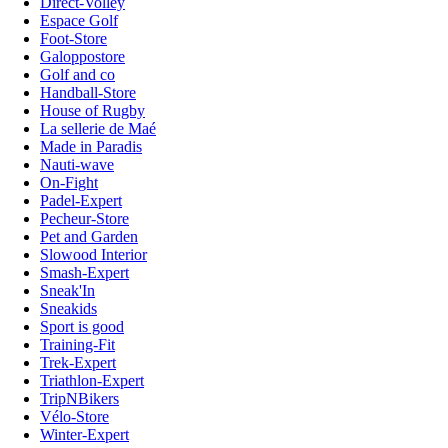
Direct-Volley
Espace Golf
Foot-Store
Galoppostore
Golf and co
Handball-Store
House of Rugby
La sellerie de Maé
Made in Paradis
Nauti-wave
On-Fight
Padel-Expert
Pecheur-Store
Pet and Garden
Slowood Interior
Smash-Expert
Sneak'In
Sneakids
Sport is good
Training-Fit
Trek-Expert
Triathlon-Expert
TripNBikers
Vélo-Store
Winter-Expert