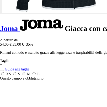
Joma
Giacca con c
A partire da
54,00 €
35,00 €
-35%
Rimani comodo e asciutto grazie alla leggerezza e traspirabilità della 
Taglia
*
Guida alle taglie
XS
S
M
L
Questo campo è obbligatorio