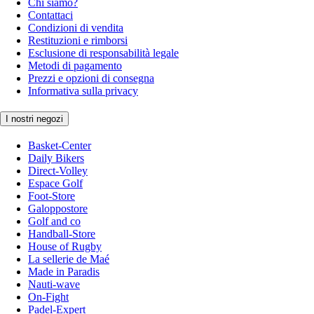
Chi siamo?
Contattaci
Condizioni di vendita
Restituzioni e rimborsi
Esclusione di responsabilità legale
Metodi di pagamento
Prezzi e opzioni di consegna
Informativa sulla privacy
I nostri negozi
Basket-Center
Daily Bikers
Direct-Volley
Espace Golf
Foot-Store
Galoppostore
Golf and co
Handball-Store
House of Rugby
La sellerie de Maé
Made in Paradis
Nauti-wave
On-Fight
Padel-Expert