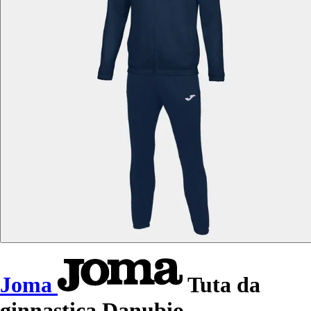
Joma
Tuta da
ginnastica Danubio