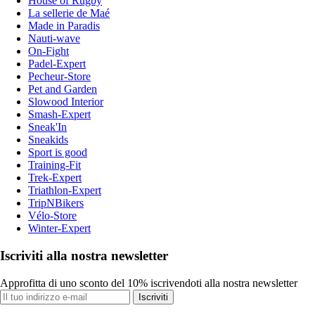
House of Rugby
La sellerie de Maé
Made in Paradis
Nauti-wave
On-Fight
Padel-Expert
Pecheur-Store
Pet and Garden
Slowood Interior
Smash-Expert
Sneak'In
Sneakids
Sport is good
Training-Fit
Trek-Expert
Triathlon-Expert
TripNBikers
Vélo-Store
Winter-Expert
Iscriviti alla nostra newsletter
Approfitta di uno sconto del 10% iscrivendoti alla nostra newsletter
Iscriviti