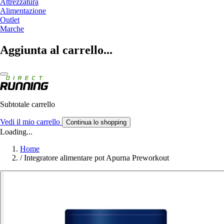
Attrezzatura
Alimentazione
Outlet
Marche
Aggiunta al carrello...
Subtotale carrello
Vedi il mio carrello
Continua lo shopping
Loading...
Home
/
Integratore alimentare pot Apurna Preworkout