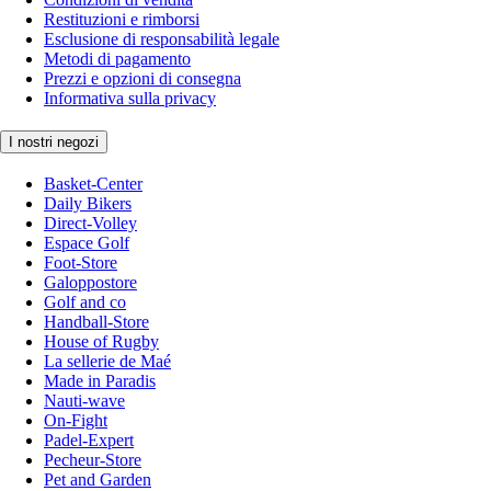
Restituzioni e rimborsi
Esclusione di responsabilità legale
Metodi di pagamento
Prezzi e opzioni di consegna
Informativa sulla privacy
I nostri negozi
Basket-Center
Daily Bikers
Direct-Volley
Espace Golf
Foot-Store
Galoppostore
Golf and co
Handball-Store
House of Rugby
La sellerie de Maé
Made in Paradis
Nauti-wave
On-Fight
Padel-Expert
Pecheur-Store
Pet and Garden