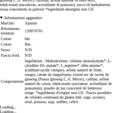
ginseng C.A. Meyer), caffeina, aroma naturale di ribes nero,
edulcoranti (sucralosio, acesulfame di potassio), succo di barbabietola
rossa concentrato in polvere *ingredienti daorigine non UE
Informazioni aggiuntive
Marchio
Apurna
Riferimento
120870701
fornitore
Colore
blu
Colore
Blu
Sesso
N/D
Fascia d'età
N/D
Ingrédients : Maltodextrine, créatine monohydrate*, L-
citrulline DL-malate*, L-arginine*, bêta-alanine*,
acidifiant (acide citrique), arôme naturel de fruits
rouges, citrate de magnésium, extrait sec de racine de
ginseng (Panax ginseng C.A. Meyer), caféine, arôme
Composizione
naturel de cassis, édulcorants (sucralose, acésulfame de
potassium), poudre de jus concentré de betterave
rouge. *ingrédients d'origine non UE. Traces possibles
de céréales contenant du gluten (blé, orge, avoine),
oeuf, poisson, soja, sulfites, céleri.
Loading...
Loading...