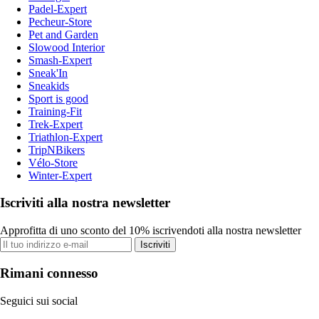
Padel-Expert
Pecheur-Store
Pet and Garden
Slowood Interior
Smash-Expert
Sneak'In
Sneakids
Sport is good
Training-Fit
Trek-Expert
Triathlon-Expert
TripNBikers
Vélo-Store
Winter-Expert
Iscriviti alla nostra newsletter
Approfitta di uno sconto del 10% iscrivendoti alla nostra newsletter
Iscriviti
Rimani connesso
Seguici sui social