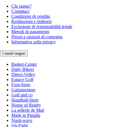
Chi siamo?
Contattaci
Condizioni di vendita
Restituzioni e rimborsi
Esclusione di responsabilità legale
Metodi di pagamento
Prezzi e opzioni di consegna
Informativa sulla privacy
I nostri negozi
Basket-Center
Daily Bikers
Direct-Volley
Espace Golf
Foot-Store
Galoppostore
Golf and co
Handball-Store
House of Rugby
La sellerie de Maé
Made in Paradis
Nauti-wave
On-Fight