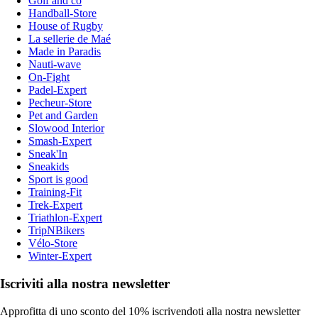
Golf and co
Handball-Store
House of Rugby
La sellerie de Maé
Made in Paradis
Nauti-wave
On-Fight
Padel-Expert
Pecheur-Store
Pet and Garden
Slowood Interior
Smash-Expert
Sneak'In
Sneakids
Sport is good
Training-Fit
Trek-Expert
Triathlon-Expert
TripNBikers
Vélo-Store
Winter-Expert
Iscriviti alla nostra newsletter
Approfitta di uno sconto del 10% iscrivendoti alla nostra newsletter