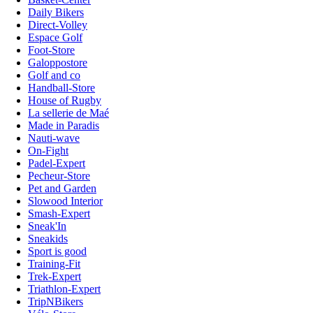
Daily Bikers
Direct-Volley
Espace Golf
Foot-Store
Galoppostore
Golf and co
Handball-Store
House of Rugby
La sellerie de Maé
Made in Paradis
Nauti-wave
On-Fight
Padel-Expert
Pecheur-Store
Pet and Garden
Slowood Interior
Smash-Expert
Sneak'In
Sneakids
Sport is good
Training-Fit
Trek-Expert
Triathlon-Expert
TripNBikers