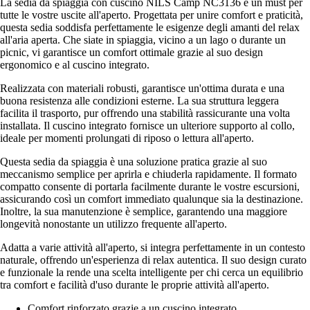
La sedia da spiaggia con cuscino NILS Camp NC3136 è un must per
tutte le vostre uscite all'aperto. Progettata per unire comfort e praticità,
questa sedia soddisfa perfettamente le esigenze degli amanti del relax
all'aria aperta. Che siate in spiaggia, vicino a un lago o durante un
picnic, vi garantisce un comfort ottimale grazie al suo design
ergonomico e al cuscino integrato.
Realizzata con materiali robusti, garantisce un'ottima durata e una
buona resistenza alle condizioni esterne. La sua struttura leggera
facilita il trasporto, pur offrendo una stabilità rassicurante una volta
installata. Il cuscino integrato fornisce un ulteriore supporto al collo,
ideale per momenti prolungati di riposo o lettura all'aperto.
Questa sedia da spiaggia è una soluzione pratica grazie al suo
meccanismo semplice per aprirla e chiuderla rapidamente. Il formato
compatto consente di portarla facilmente durante le vostre escursioni,
assicurando così un comfort immediato qualunque sia la destinazione.
Inoltre, la sua manutenzione è semplice, garantendo una maggiore
longevità nonostante un utilizzo frequente all'aperto.
Adatta a varie attività all'aperto, si integra perfettamente in un contesto
naturale, offrendo un'esperienza di relax autentica. Il suo design curato
e funzionale la rende una scelta intelligente per chi cerca un equilibrio
tra comfort e facilità d'uso durante le proprie attività all'aperto.
Comfort rinforzato grazie a un cuscino integrato