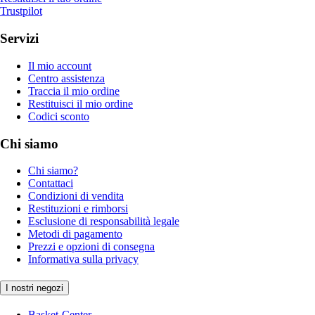
Trustpilot
Servizi
Il mio account
Centro assistenza
Traccia il mio ordine
Restituisci il mio ordine
Codici sconto
Chi siamo
Chi siamo?
Contattaci
Condizioni di vendita
Restituzioni e rimborsi
Esclusione di responsabilità legale
Metodi di pagamento
Prezzi e opzioni di consegna
Informativa sulla privacy
I nostri negozi
Basket-Center