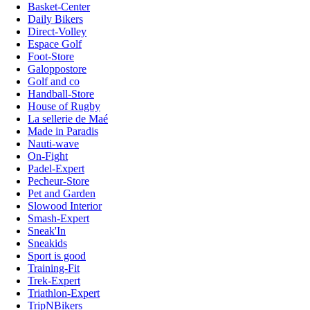
Basket-Center
Daily Bikers
Direct-Volley
Espace Golf
Foot-Store
Galoppostore
Golf and co
Handball-Store
House of Rugby
La sellerie de Maé
Made in Paradis
Nauti-wave
On-Fight
Padel-Expert
Pecheur-Store
Pet and Garden
Slowood Interior
Smash-Expert
Sneak'In
Sneakids
Sport is good
Training-Fit
Trek-Expert
Triathlon-Expert
TripNBikers