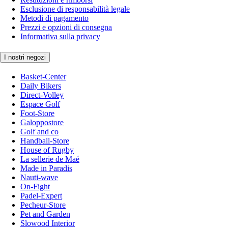
Esclusione di responsabilità legale
Metodi di pagamento
Prezzi e opzioni di consegna
Informativa sulla privacy
I nostri negozi
Basket-Center
Daily Bikers
Direct-Volley
Espace Golf
Foot-Store
Galoppostore
Golf and co
Handball-Store
House of Rugby
La sellerie de Maé
Made in Paradis
Nauti-wave
On-Fight
Padel-Expert
Pecheur-Store
Pet and Garden
Slowood Interior