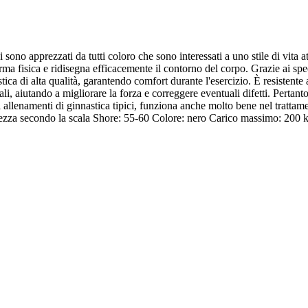
ono apprezzati da tutti coloro che sono interessati a uno stile di vita at
orma fisica e ridisegna efficacemente il contorno del corpo. Grazie ai sp
 di alta qualità, garantendo comfort durante l'esercizio. È resistente al
, aiutando a migliorare la forza e correggere eventuali difetti. Pertanto,
i allenamenti di ginnastica tipici, funziona anche molto bene nel trattam
a secondo la scala Shore: 55-60 Colore: nero Carico massimo: 200 kg