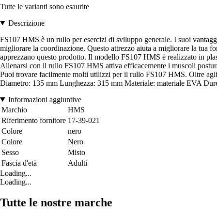
Tutte le varianti sono esaurite
Descrizione
FS107 HMS è un rullo per esercizi di sviluppo generale. I suoi vantaggi s
migliorare la coordinazione. Questo attrezzo aiuta a migliorare la tua f
apprezzano questo prodotto. Il modello FS107 HMS è realizzato in plastica
Allenarsi con il rullo FS107 HMS attiva efficacemente i muscoli posturali
Puoi trovare facilmente molti utilizzi per il rullo FS107 HMS. Oltre agl
Diametro: 135 mm Lunghezza: 315 mm Materiale: materiale EVA Durezz
Informazioni aggiuntive
Marchio
HMS
Riferimento fornitore
17-39-021
Colore
nero
Colore
Nero
Sesso
Misto
Fascia d'età
Adulti
Loading...
Loading...
Tutte le nostre marche