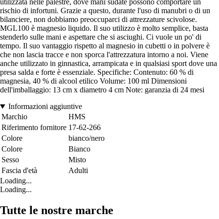
utilizzata nelle palestre, dove mani sudate possono comportare un
rischio di infortuni. Grazie a questo, durante l'uso di manubri o di un
bilanciere, non dobbiamo preoccuparci di attrezzature scivolose.
MGL100 è magnesio liquido. Il suo utilizzo è molto semplice, basta
stenderlo sulle mani e aspettare che si asciughi. Ci vuole un po' di
tempo. Il suo vantaggio rispetto al magnesio in cubetti o in polvere è
che non lascia tracce e non sporca l'attrezzatura intorno a noi. Viene
anche utilizzato in ginnastica, arrampicata e in qualsiasi sport dove una
presa salda e forte è essenziale. Specifiche: Contenuto: 60 % di
magnesia, 40 % di alcool etilico Volume: 100 ml Dimensioni
dell'imballaggio: 13 cm x diametro 4 cm Note: garanzia di 24 mesi
Informazioni aggiuntive
Marchio
HMS
Riferimento fornitore
17-62-266
Colore
bianco/nero
Colore
Bianco
Sesso
Misto
Fascia d'età
Adulti
Loading...
Loading...
Tutte le nostre marche