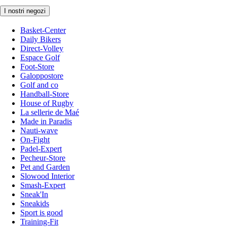
I nostri negozi
Basket-Center
Daily Bikers
Direct-Volley
Espace Golf
Foot-Store
Galoppostore
Golf and co
Handball-Store
House of Rugby
La sellerie de Maé
Made in Paradis
Nauti-wave
On-Fight
Padel-Expert
Pecheur-Store
Pet and Garden
Slowood Interior
Smash-Expert
Sneak'In
Sneakids
Sport is good
Training-Fit