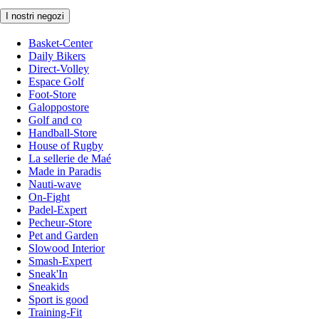
I nostri negozi
Basket-Center
Daily Bikers
Direct-Volley
Espace Golf
Foot-Store
Galoppostore
Golf and co
Handball-Store
House of Rugby
La sellerie de Maé
Made in Paradis
Nauti-wave
On-Fight
Padel-Expert
Pecheur-Store
Pet and Garden
Slowood Interior
Smash-Expert
Sneak'In
Sneakids
Sport is good
Training-Fit