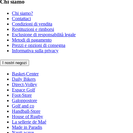
Chi siamo
Chi siamo?
Contattaci
Condizioni di vendita
Restituzioni e rimborsi
Esclusione di responsabilità legale
Metodi di pagamento
Prezzi e opzioni di consegna
Informativa sulla privacy
I nostri negozi
Basket-Center
Daily Bikers
Direct-Volley
Espace Golf
Foot-Store
Galoppostore
Golf and co
Handball-Store
House of Rugby
La sellerie de Maé
Made in Paradis
Nauti-wave