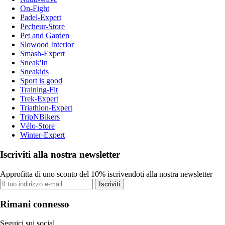
On-Fight
Padel-Expert
Pecheur-Store
Pet and Garden
Slowood Interior
Smash-Expert
Sneak'In
Sneakids
Sport is good
Training-Fit
Trek-Expert
Triathlon-Expert
TripNBikers
Vélo-Store
Winter-Expert
Iscriviti alla nostra newsletter
Approfitta di uno sconto del 10% iscrivendoti alla nostra newsletter
Iscriviti
Rimani connesso
Seguici sui social