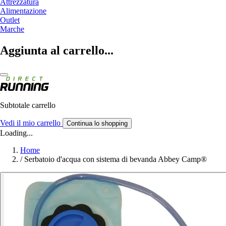
Attrezzatura
Alimentazione
Outlet
Marche
Aggiunta al carrello...
Subtotale carrello
Vedi il mio carrello
Continua lo shopping
Loading...
Home
/
Serbatoio d'acqua con sistema di bevanda Abbey Camp®