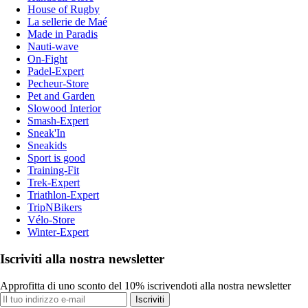
House of Rugby
La sellerie de Maé
Made in Paradis
Nauti-wave
On-Fight
Padel-Expert
Pecheur-Store
Pet and Garden
Slowood Interior
Smash-Expert
Sneak'In
Sneakids
Sport is good
Training-Fit
Trek-Expert
Triathlon-Expert
TripNBikers
Vélo-Store
Winter-Expert
Iscriviti alla nostra newsletter
Approfitta di uno sconto del 10% iscrivendoti alla nostra newsletter
Iscriviti