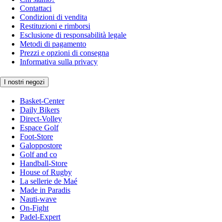
Contattaci
Condizioni di vendita
Restituzioni e rimborsi
Esclusione di responsabilità legale
Metodi di pagamento
Prezzi e opzioni di consegna
Informativa sulla privacy
I nostri negozi
Basket-Center
Daily Bikers
Direct-Volley
Espace Golf
Foot-Store
Galoppostore
Golf and co
Handball-Store
House of Rugby
La sellerie de Maé
Made in Paradis
Nauti-wave
On-Fight
Padel-Expert