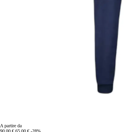
A partire da
90,00 €
65,00 €
-28%