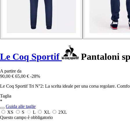
Le Coq Sportif
Pantaloni sp
A partire da
90,00 €
65,00 €
-28%
Le Coq Sportif Tri N°2: La scelta ideale per una corsa regolare. Comfort
Taglia
*
Guida alle taglie
XS
S
L
XL
2XL
Questo campo è obbligatorio