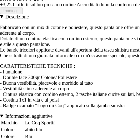
+3,25 €
offerti sul tuo prossimo ordine
Accreditati dopo la conferma de
Loading...
Descrizione
Fabbricato con un mix di cotone e poliestere, questo pantalone offre un 
aderente al corpo.
Dotato di una cintura elastica con cordino esterno, questo pantalone vi o
e stile a questo pantalone.
Le bande tricolori applicate davanti all'apertura della tasca sinistra mos
Che si tratti di una giornata informale o di un'occasione speciale, que
CARATTERISTICHE TECNICHE :
- Pantalone
- Double face 300gr Cotone/ Poliestere
- Buona vestibilità, piacevole e morbido al tatto
- Vestibilità slim / aderente al corpo
- Cintura elastica con cordino esterno, 2 tasche italiane cucite sui lati, b
- Costina 1x1 in vita e ai polsi
- Badge ricamato "Logo du Coq" applicato sulla gamba sinistra
Informazioni aggiuntive
Marchio
Le Coq Sportif
Colore
abito blu
Colore
Blu