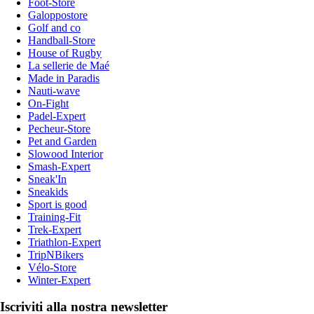
Foot-Store
Galoppostore
Golf and co
Handball-Store
House of Rugby
La sellerie de Maé
Made in Paradis
Nauti-wave
On-Fight
Padel-Expert
Pecheur-Store
Pet and Garden
Slowood Interior
Smash-Expert
Sneak'In
Sneakids
Sport is good
Training-Fit
Trek-Expert
Triathlon-Expert
TripNBikers
Vélo-Store
Winter-Expert
Iscriviti alla nostra newsletter