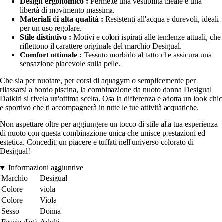
Design ergonomico :
Permette una vestibilità ideale e una
libertà di movimento massima.
Materiali di alta qualità :
Resistenti all'acqua e durevoli, ideali
per un uso regolare.
Stile distintivo :
Motivi e colori ispirati alle tendenze attuali, che
riflettono il carattere originale del marchio Desigual.
Comfort ottimale :
Tessuto morbido al tatto che assicura una
sensazione piacevole sulla pelle.
Che sia per nuotare, per corsi di aquagym o semplicemente per
rilassarsi a bordo piscina, la combinazione da nuoto donna Desigual
Daikiri si rivela un'ottima scelta. Osa la differenza e adotta un look chic
e sportivo che ti accompagnerà in tutte le tue attività acquatiche.
Non aspettare oltre per aggiungere un tocco di stile alla tua esperienza
di nuoto con questa combinazione unica che unisce prestazioni ed
estetica. Concediti un piacere e tuffati nell'universo colorato di
Desigual!
Informazioni aggiuntive
Marchio
Desigual
Colore
viola
Colore
Viola
Sesso
Donna
Fascia d'età
Adulti