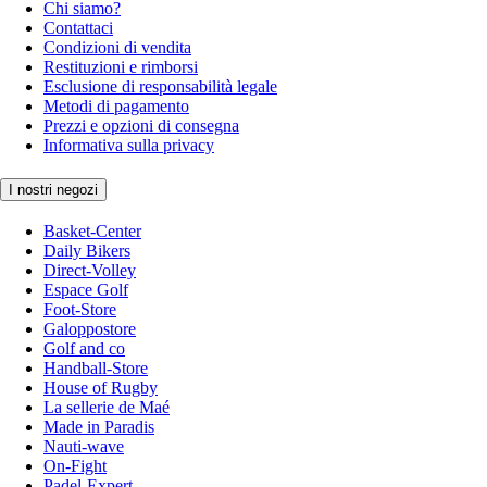
Chi siamo?
Contattaci
Condizioni di vendita
Restituzioni e rimborsi
Esclusione di responsabilità legale
Metodi di pagamento
Prezzi e opzioni di consegna
Informativa sulla privacy
I nostri negozi
Basket-Center
Daily Bikers
Direct-Volley
Espace Golf
Foot-Store
Galoppostore
Golf and co
Handball-Store
House of Rugby
La sellerie de Maé
Made in Paradis
Nauti-wave
On-Fight
Padel-Expert