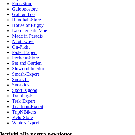
Foot-Store
Galoppostore
Golf and co
Handball-Store
House of Rugby
La sellerie de Maé
Made in Paradis
Nauti-wave
On-Fight
Padel-Expert
Pecheur-Store
Pet and Garden
Slowood Interior
Smash-Expert
Sneak'In
Sneakids
Sport is good
Training-Fit
Trek-Expert
Triathlon-Expert
TripNBikers
Vélo-Store
Winter-Expert
Iscriviti alla nostra newsletter