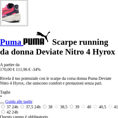
Puma
Scarpe running
da donna Deviate Nitro 4 Hyrox
A partire da
170,00 €
111,96 €
-34%
Rivela il tuo potenziale con le scarpe da corsa donna Puma Deviate
Nitro 4 Hyrox, che uniscono comfort e prestazioni senza pari.
Taglia
*
Guida alle taglie
37
24h
37,5
24h
38
38,5
39
40
40,5
41
42
24h
Questo campo è obbligatorio