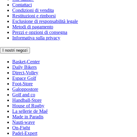
Contattaci
Condizioni di vendita
Restituzioni e rimborsi
Esclusione di responsabilità legale
Metodi di pagamento
Prezzi e opzioni di consegna
Informativa sulla privacy
I nostri negozi
Basket-Center
Daily Bikers
Direct-Volley
Espace Golf
Foot-Store
Galoppostore
Golf and co
Handball-Store
House of Rugby
La sellerie de Maé
Made in Paradis
Nauti-wave
On-Fight
Padel-Expert