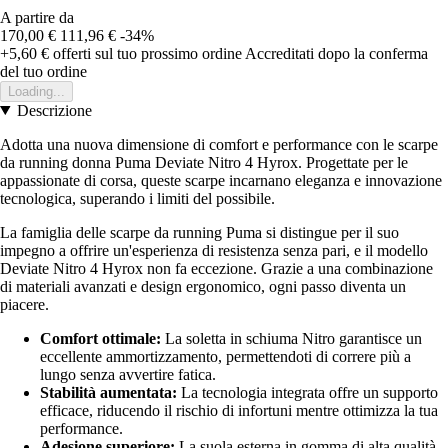
A partire da
170,00 €
111,96 €
-34%
+5,60 €
offerti sul tuo prossimo ordine
Accreditati dopo la conferma
del tuo ordine
Loading...
Descrizione
Adotta una nuova dimensione di comfort e performance con le scarpe
da running donna Puma Deviate Nitro 4 Hyrox. Progettate per le
appassionate di corsa, queste scarpe incarnano eleganza e innovazione
tecnologica, superando i limiti del possibile.
La famiglia delle scarpe da running Puma si distingue per il suo
impegno a offrire un'esperienza di resistenza senza pari, e il modello
Deviate Nitro 4 Hyrox non fa eccezione. Grazie a una combinazione
di materiali avanzati e design ergonomico, ogni passo diventa un
piacere.
Comfort ottimale:
La soletta in schiuma Nitro garantisce un
eccellente ammortizzamento, permettendoti di correre più a
lungo senza avvertire fatica.
Stabilità aumentata:
La tecnologia integrata offre un supporto
efficace, riducendo il rischio di infortuni mentre ottimizza la tua
performance.
Adesione superiore:
La suola esterna in gomma di alta qualità