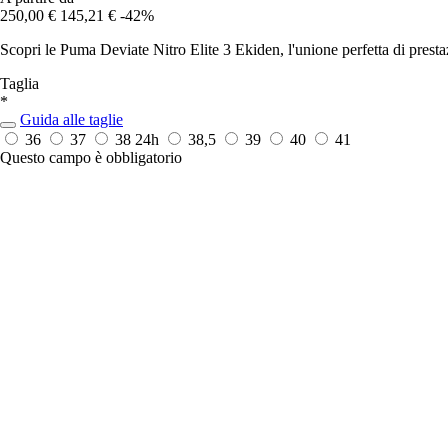
250,00 €
145,21 €
-42%
Scopri le Puma Deviate Nitro Elite 3 Ekiden, l'unione perfetta di presta
Taglia
*
Guida alle taglie
36
37
38
24h
38,5
39
40
41
Questo campo è obbligatorio