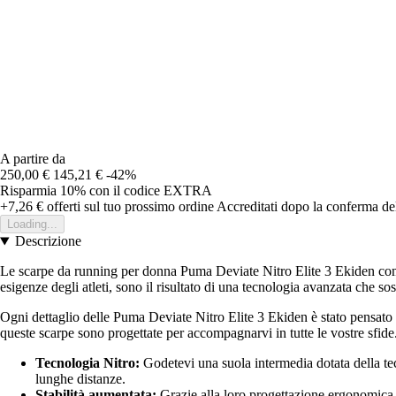
A partire da
250,00 €
145,21 €
-42%
Risparmia 10%
con il codice
EXTRA
+7,26 €
offerti sul tuo prossimo ordine
Accreditati dopo la conferma de
Loading...
Descrizione
Le scarpe da running per donna Puma Deviate Nitro Elite 3 Ekiden combin
esigenze degli atleti, sono il risultato di una tecnologia avanzata che so
Ogni dettaglio delle Puma Deviate Nitro Elite 3 Ekiden è stato pensato p
queste scarpe sono progettate per accompagnarvi in tutte le vostre sfide
Tecnologia Nitro:
Godetevi una suola intermedia dotata della tec
lunghe distanze.
Stabilità aumentata:
Grazie alla loro progettazione ergonomica e