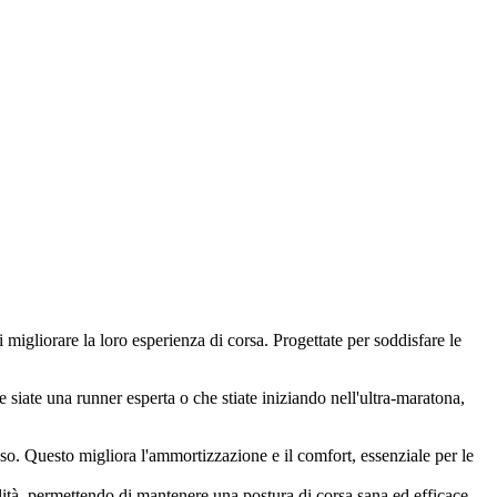
igliorare la loro esperienza di corsa. Progettate per soddisfare le
 siate una runner esperta o che stiate iniziando nell'ultra-maratona,
so. Questo migliora l'ammortizzazione e il comfort, essenziale per le
lità, permettendo di mantenere una postura di corsa sana ed efficace.