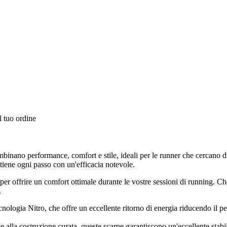
l tuo ordine
ano performance, comfort e stile, ideali per le runner che cercano di m
stiene ogni passo con un'efficacia notevole.
er offrire un comfort ottimale durante le vostre sessioni di running. Che
.
nologia Nitro, che offre un eccellente ritorno di energia riducendo il pe
 alla costruzione curata, queste scarpe garantiscono un'eccellente stabi