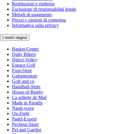
Restituzioni e rimborsi
Esclusione di responsabilità legale
Metodi di pagamento
Prezzi e opzioni di consegna
Informativa sulla privacy
I nostri negozi
Basket-Center
Daily Bikers
Direct-Volley
Espace Golf
Foot-Store
Galoppostore
Golf and co
Handball-Store
House of Rugby
La sellerie de Maé
Made in Paradis
Nauti-wave
On-Fight
Padel-Expert
Pecheur-Store
Pet and Garden