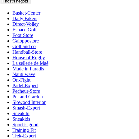
I nostri negozi
Basket-Center
Daily Bikers
Direct-Volley
Espace Golf
Foot-Store
Galoppostore
Golf and co
Handball-Store
House of Rugby
La sellerie de Maé
Made in Paradis
Nauti-wave
On-Fight
Padel-Expert
Pecheur-Store
Pet and Garden
Slowood Interior
Smash-Expert
Sneak'In
Sneakids
Sport is good
Training-Fit
Trek-Expert