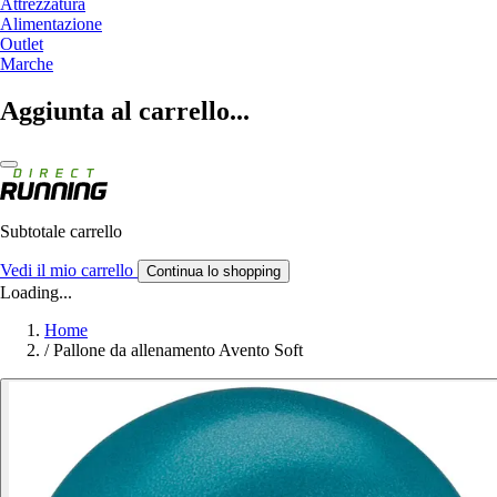
Attrezzatura
Alimentazione
Outlet
Marche
Aggiunta al carrello...
Subtotale carrello
Vedi il mio carrello
Continua lo shopping
Loading...
Home
/
Pallone da allenamento Avento Soft