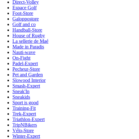
Direct-Volley
Espace Golf
Foot-Store
Galoppostore
Golf and co
Handball-Store
House of Rugby
La sellerie de Maé
Made in Paradis
Nauti-wave
On-Fight
Padel-Expert
Pecheur-Store
Pet and Garden
Slowood Interior
Smash-Expert
Sneak'In
Sneakids
Sport is good
Training-Fit
Trek-Expert
Triathlon-Expert
TripNBikers
Vélo-Store
Winter-Expert