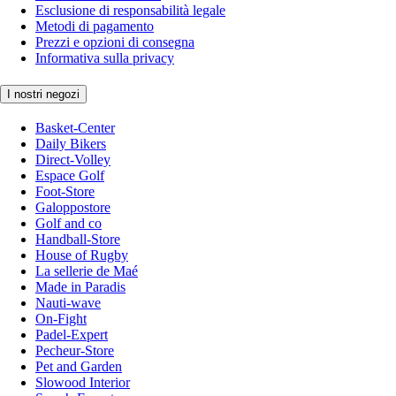
Esclusione di responsabilità legale
Metodi di pagamento
Prezzi e opzioni di consegna
Informativa sulla privacy
I nostri negozi
Basket-Center
Daily Bikers
Direct-Volley
Espace Golf
Foot-Store
Galoppostore
Golf and co
Handball-Store
House of Rugby
La sellerie de Maé
Made in Paradis
Nauti-wave
On-Fight
Padel-Expert
Pecheur-Store
Pet and Garden
Slowood Interior