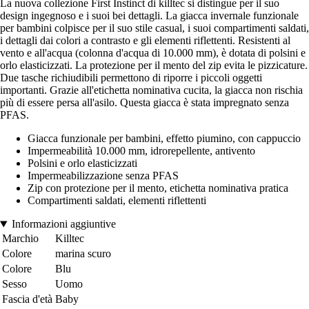
La nuova collezione First Instinct di killtec si distingue per il suo
design ingegnoso e i suoi bei dettagli. La giacca invernale funzionale
per bambini colpisce per il suo stile casual, i suoi compartimenti saldati,
i dettagli dai colori a contrasto e gli elementi riflettenti. Resistenti al
vento e all'acqua (colonna d'acqua di 10.000 mm), è dotata di polsini e
orlo elasticizzati. La protezione per il mento del zip evita le pizzicature.
Due tasche richiudibili permettono di riporre i piccoli oggetti
importanti. Grazie all'etichetta nominativa cucita, la giacca non rischia
più di essere persa all'asilo. Questa giacca è stata impregnato senza
PFAS.
Giacca funzionale per bambini, effetto piumino, con cappuccio
Impermeabilità 10.000 mm, idrorepellente, antivento
Polsini e orlo elasticizzati
Impermeabilizzazione senza PFAS
Zip con protezione per il mento, etichetta nominativa pratica
Compartimenti saldati, elementi riflettenti
Informazioni aggiuntive
Marchio
Killtec
Colore
marina scuro
Colore
Blu
Sesso
Uomo
Fascia d'età
Baby