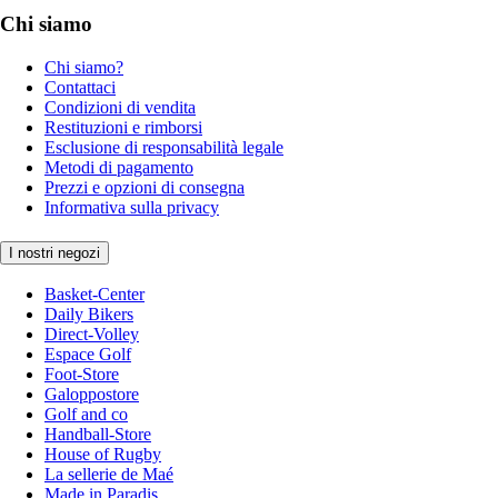
Chi siamo
Chi siamo?
Contattaci
Condizioni di vendita
Restituzioni e rimborsi
Esclusione di responsabilità legale
Metodi di pagamento
Prezzi e opzioni di consegna
Informativa sulla privacy
I nostri negozi
Basket-Center
Daily Bikers
Direct-Volley
Espace Golf
Foot-Store
Galoppostore
Golf and co
Handball-Store
House of Rugby
La sellerie de Maé
Made in Paradis