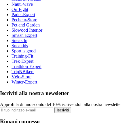
Nauti-wave
On-Fight
Padel-Expert
Pecheur-Store
Pet and Garden
Slowood Interior
Smash-Expert
Sneak'In
Sneakids
Sport is good
Training-Fit
Trek-Expert
Triathlon-Expert
TripNBikers
Vélo-Store
Winter-Expert
Iscriviti alla nostra newsletter
Approfitta di uno sconto del 10% iscrivendoti alla nostra newsletter
Iscriviti
Rimani connesso