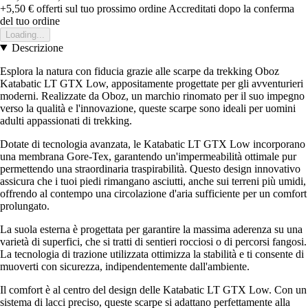
+5,50 €
offerti sul tuo prossimo ordine
Accreditati dopo la conferma
del tuo ordine
Loading...
Descrizione
Esplora la natura con fiducia grazie alle scarpe da trekking Oboz
Katabatic LT GTX Low, appositamente progettate per gli avventurieri
moderni. Realizzate da Oboz, un marchio rinomato per il suo impegno
verso la qualità e l'innovazione, queste scarpe sono ideali per uomini
adulti appassionati di trekking.
Dotate di tecnologia avanzata, le Katabatic LT GTX Low incorporano
una membrana Gore-Tex, garantendo un'impermeabilità ottimale pur
permettendo una straordinaria traspirabilità. Questo design innovativo
assicura che i tuoi piedi rimangano asciutti, anche sui terreni più umidi,
offrendo al contempo una circolazione d'aria sufficiente per un comfort
prolungato.
La suola esterna è progettata per garantire la massima aderenza su una
varietà di superfici, che si tratti di sentieri rocciosi o di percorsi fangosi.
La tecnologia di trazione utilizzata ottimizza la stabilità e ti consente di
muoverti con sicurezza, indipendentemente dall'ambiente.
Il comfort è al centro del design delle Katabatic LT GTX Low. Con un
sistema di lacci preciso, queste scarpe si adattano perfettamente alla