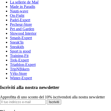
La sellerie de Maé
Made in Paradis
Nauti-wave
On-Fight
Padel-Expert
Pecheur-Store
Pet and Garden
Slowood Interior
Smash-Expert
Sneak'In
Sneakids
Sport is good
Training-Fit
Trek-Expert
Triathlon-Expert
TripNBikers
Vélo-Store
Winter-Expert
Iscriviti alla nostra newsletter
Approfitta di uno sconto del 10% iscrivendoti alla nostra newsletter
Iscriviti