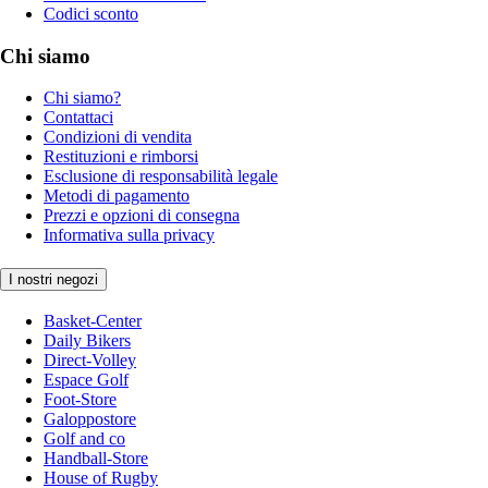
Codici sconto
Chi siamo
Chi siamo?
Contattaci
Condizioni di vendita
Restituzioni e rimborsi
Esclusione di responsabilità legale
Metodi di pagamento
Prezzi e opzioni di consegna
Informativa sulla privacy
I nostri negozi
Basket-Center
Daily Bikers
Direct-Volley
Espace Golf
Foot-Store
Galoppostore
Golf and co
Handball-Store
House of Rugby