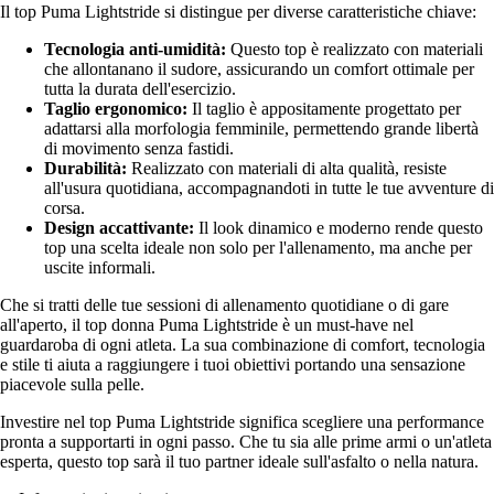
Il top Puma Lightstride si distingue per diverse caratteristiche chiave:
Tecnologia anti-umidità:
Questo top è realizzato con materiali
che allontanano il sudore, assicurando un comfort ottimale per
tutta la durata dell'esercizio.
Taglio ergonomico:
Il taglio è appositamente progettato per
adattarsi alla morfologia femminile, permettendo grande libertà
di movimento senza fastidi.
Durabilità:
Realizzato con materiali di alta qualità, resiste
all'usura quotidiana, accompagnandoti in tutte le tue avventure di
corsa.
Design accattivante:
Il look dinamico e moderno rende questo
top una scelta ideale non solo per l'allenamento, ma anche per
uscite informali.
Che si tratti delle tue sessioni di allenamento quotidiane o di gare
all'aperto, il top donna Puma Lightstride è un must-have nel
guardaroba di ogni atleta. La sua combinazione di comfort, tecnologia
e stile ti aiuta a raggiungere i tuoi obiettivi portando una sensazione
piacevole sulla pelle.
Investire nel top Puma Lightstride significa scegliere una performance
pronta a supportarti in ogni passo. Che tu sia alle prime armi o un'atleta
esperta, questo top sarà il tuo partner ideale sull'asfalto o nella natura.