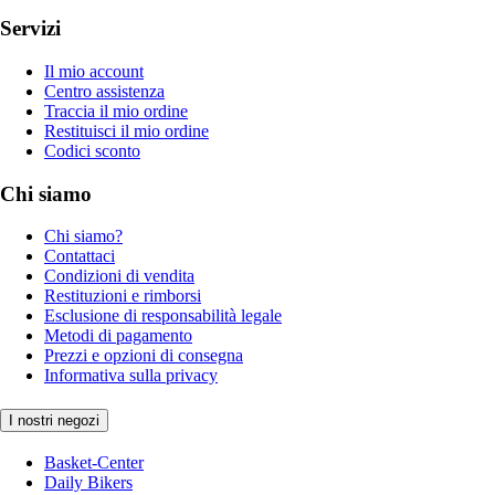
Servizi
Il mio account
Centro assistenza
Traccia il mio ordine
Restituisci il mio ordine
Codici sconto
Chi siamo
Chi siamo?
Contattaci
Condizioni di vendita
Restituzioni e rimborsi
Esclusione di responsabilità legale
Metodi di pagamento
Prezzi e opzioni di consegna
Informativa sulla privacy
I nostri negozi
Basket-Center
Daily Bikers