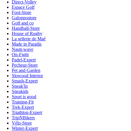
Direct-Volley
Espace Golf
Foot-Store
Galoppostore
Golf and co
Handball-Store
House of Rugby
La sellerie de Maé
Made in Paradis
Nauti-wave
On-Fight
Padel-Expert
Pecheur-Store
Pet and Garden
Slowood Interior
Smash-Expert
Sneak'In
Sneakids
Sport is good
Training-Fit
Trek-Expert
Triathlon-Expert
TripNBikers
Vélo-Store
Winter-Expert