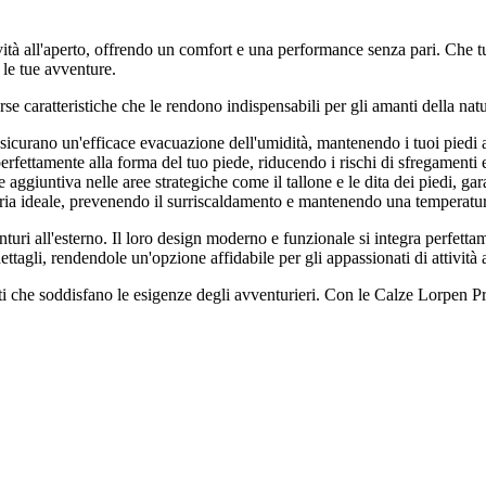
vità all'aperto, offrendo un comfort e una performance senza pari. Che 
 le tue avventure.
e caratteristiche che le rendono indispensabili per gli amanti della natu
assicurano un'efficace evacuazione dell'umidità, mantenendo i tuoi piedi a
rfettamente alla forma del tuo piede, riducendo i rischi di sfregamenti e
aggiuntiva nelle aree strategiche come il tallone e le dita dei piedi, ga
aria ideale, prevenendo il surriscaldamento e mantenendo una temperatur
ri all'esterno. Il loro design moderno e funzionale si integra perfetta
ettagli, rendendole un'opzione affidabile per gli appassionati di attività a
ti che soddisfano le esigenze degli avventurieri. Con le Calze Lorpen Pro 