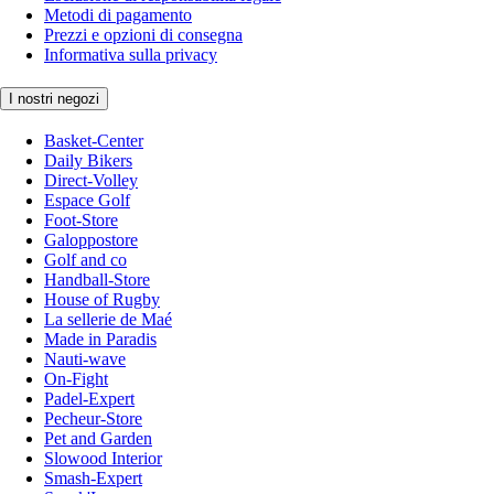
Metodi di pagamento
Prezzi e opzioni di consegna
Informativa sulla privacy
I nostri negozi
Basket-Center
Daily Bikers
Direct-Volley
Espace Golf
Foot-Store
Galoppostore
Golf and co
Handball-Store
House of Rugby
La sellerie de Maé
Made in Paradis
Nauti-wave
On-Fight
Padel-Expert
Pecheur-Store
Pet and Garden
Slowood Interior
Smash-Expert