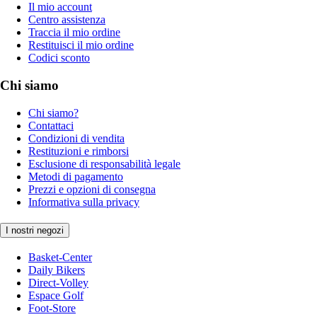
Il mio account
Centro assistenza
Traccia il mio ordine
Restituisci il mio ordine
Codici sconto
Chi siamo
Chi siamo?
Contattaci
Condizioni di vendita
Restituzioni e rimborsi
Esclusione di responsabilità legale
Metodi di pagamento
Prezzi e opzioni di consegna
Informativa sulla privacy
I nostri negozi
Basket-Center
Daily Bikers
Direct-Volley
Espace Golf
Foot-Store