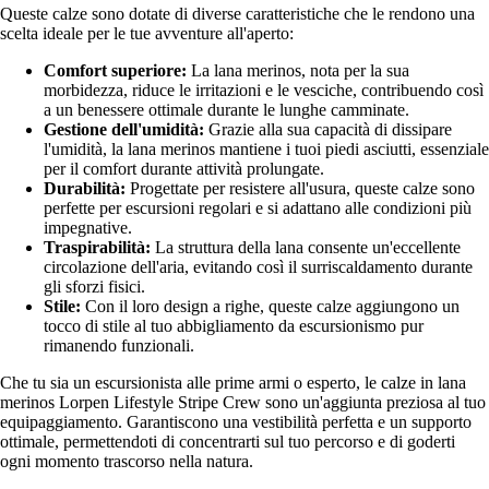
Queste calze sono dotate di diverse caratteristiche che le rendono una
scelta ideale per le tue avventure all'aperto:
Comfort superiore:
La lana merinos, nota per la sua
morbidezza, riduce le irritazioni e le vesciche, contribuendo così
a un benessere ottimale durante le lunghe camminate.
Gestione dell'umidità:
Grazie alla sua capacità di dissipare
l'umidità, la lana merinos mantiene i tuoi piedi asciutti, essenziale
per il comfort durante attività prolungate.
Durabilità:
Progettate per resistere all'usura, queste calze sono
perfette per escursioni regolari e si adattano alle condizioni più
impegnative.
Traspirabilità:
La struttura della lana consente un'eccellente
circolazione dell'aria, evitando così il surriscaldamento durante
gli sforzi fisici.
Stile:
Con il loro design a righe, queste calze aggiungono un
tocco di stile al tuo abbigliamento da escursionismo pur
rimanendo funzionali.
Che tu sia un escursionista alle prime armi o esperto, le calze in lana
merinos Lorpen Lifestyle Stripe Crew sono un'aggiunta preziosa al tuo
equipaggiamento. Garantiscono una vestibilità perfetta e un supporto
ottimale, permettendoti di concentrarti sul tuo percorso e di goderti
ogni momento trascorso nella natura.