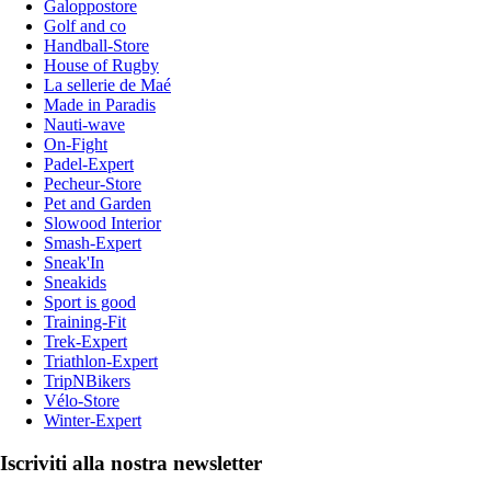
Galoppostore
Golf and co
Handball-Store
House of Rugby
La sellerie de Maé
Made in Paradis
Nauti-wave
On-Fight
Padel-Expert
Pecheur-Store
Pet and Garden
Slowood Interior
Smash-Expert
Sneak'In
Sneakids
Sport is good
Training-Fit
Trek-Expert
Triathlon-Expert
TripNBikers
Vélo-Store
Winter-Expert
Iscriviti alla nostra newsletter