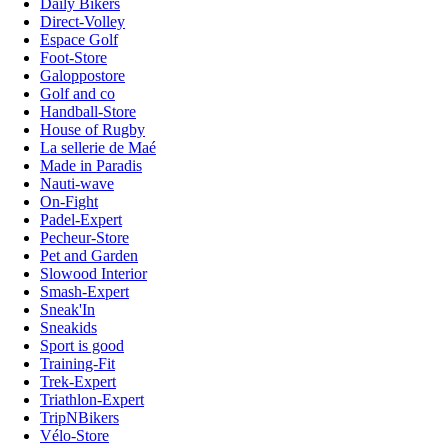
Daily Bikers
Direct-Volley
Espace Golf
Foot-Store
Galoppostore
Golf and co
Handball-Store
House of Rugby
La sellerie de Maé
Made in Paradis
Nauti-wave
On-Fight
Padel-Expert
Pecheur-Store
Pet and Garden
Slowood Interior
Smash-Expert
Sneak'In
Sneakids
Sport is good
Training-Fit
Trek-Expert
Triathlon-Expert
TripNBikers
Vélo-Store