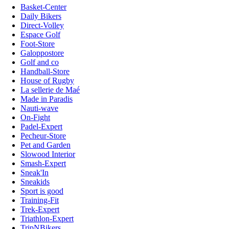
Basket-Center
Daily Bikers
Direct-Volley
Espace Golf
Foot-Store
Galoppostore
Golf and co
Handball-Store
House of Rugby
La sellerie de Maé
Made in Paradis
Nauti-wave
On-Fight
Padel-Expert
Pecheur-Store
Pet and Garden
Slowood Interior
Smash-Expert
Sneak'In
Sneakids
Sport is good
Training-Fit
Trek-Expert
Triathlon-Expert
TripNBikers