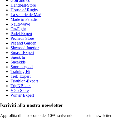
Golf and co
Handball-Store
House of Rugby
La sellerie de Maé
Made in Paradis
Nauti-wave
On-Fight
Padel-Expert
Pecheur-Store
Pet and Garden
Slowood Interior
Smash-Expert
Sneak'In
Sneakids
Sport is good
Training-Fit
Trek-Expert
Triathlon-Expert
TripNBikers
Vélo-Store
Winter-Expert
Iscriviti alla nostra newsletter
Approfitta di uno sconto del 10% iscrivendoti alla nostra newsletter